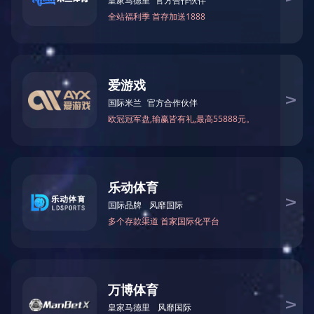

非金属矿
应用领域
堆浸法常用于开发品位低的

尾矿
万吨以上。
工艺流程
堆浸提金生产工艺主要由堆
组成。
1、原矿处理：原矿用颚式破
团粒)，之后将矿石通过铲车
2、喷淋系统：在铺设好的
活性炭吸附后的溶液为贫液
3、解吸电解：将贵液通过
堆浸厂主要设备有颚式破碎