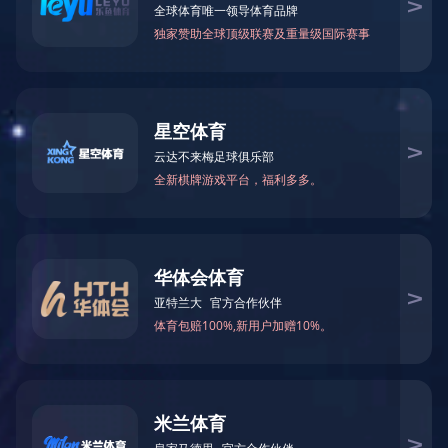

产品目录
产品介绍


星空体育·（中国）官方
产品介绍
网站