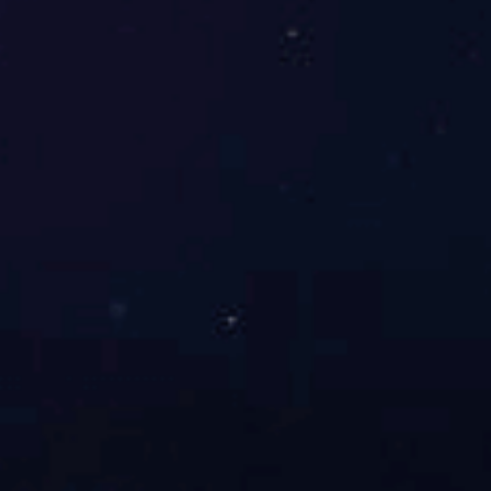
JJF-8
JJF-10
1
JJF-16
1
JJF-20
2
如果您正在寻找相关产