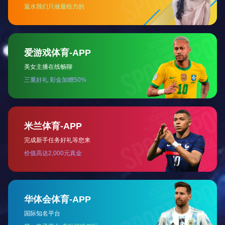
2）叶轮与定子（图5-5-
3）定子的高度比叶轮低，
4）定子的伞形带孔分散罩
5）吸气量较大，并可在0.1~
6）在槽底上方有一假底，矿
入矿浆的深度减小，并增大
7）搅拌程度适中，固体颗