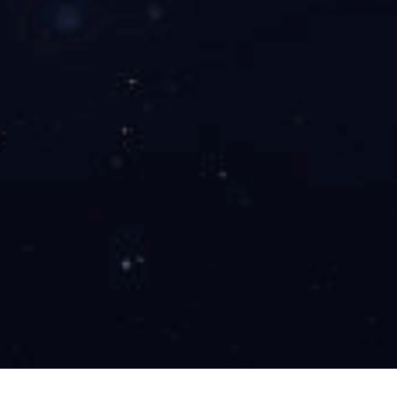
关联产品
XJ型自吸空气机械搅拌浮选机
XJQ/JJF型自吸
联系方式

电 话 ： 13606388717

邮 箱 ： dianshang@ytjpkj.com