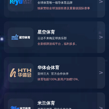

产品目录
产品结构


星空体育·（中国）官方
产品结构
网站