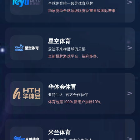

产品目录
产品工作原理


星空体育·（中国）官方
产品工作原理
网站