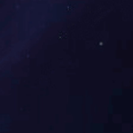
关联产品
槽式给矿机
ZSW振动给料机
联系方式