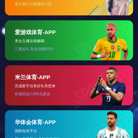
Y4740200
400
Y4750100
500
Y4750150
500
Y4750250
500
Y4763150
630
Y4763200
630
Y4763250
630
Y4780150
800
Y4780200
800
Y4780250
800
Y47100150
100