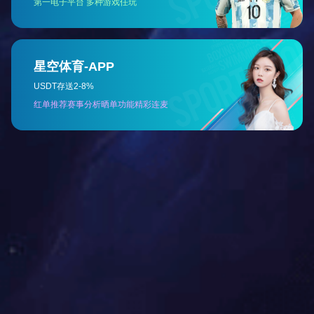
关联产品
矿浆搅拌槽
药用搅拌槽
联系方式