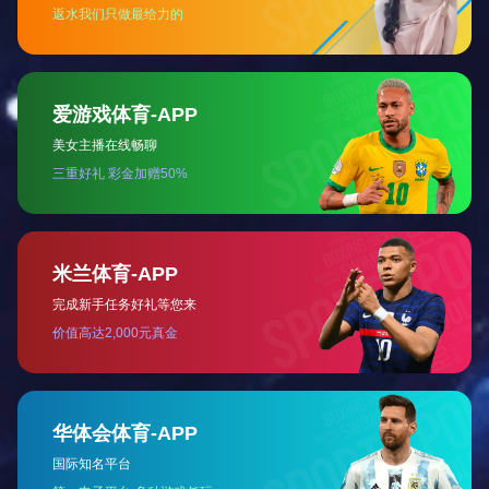
型号
RJZ
——1000×100
RJZ
——1250×125
RJZ
——1600×160
RJZ
——2000×200
如果您正在寻找相关产