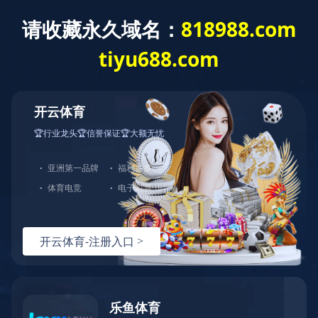
浮选机
STARSKY SPORT
关于金鹏
选矿实验室
矿山设计院
联系我们

STARSKY SPORT
>
产品中心
>
搅拌设备
>
锥底搅拌槽