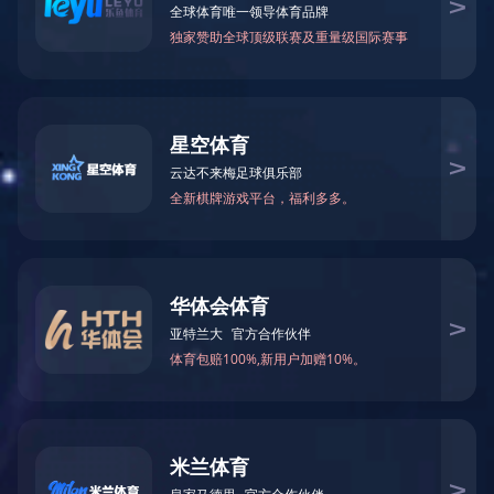

产品目录
产品结构


星空体育·（中国）官方
产品结构
网站