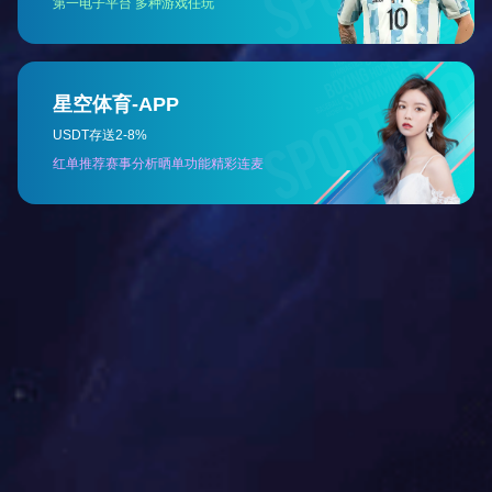
NZSG3.6
3.6
NZSG-5
5
NZSG-6
6
NZSG-7
7
NZSG-8
8
NZSG-9
9
NZSG-12
12
NZSG-15
15
NZSG-18
18