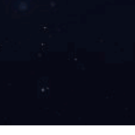
站内信息搜索 ：
球磨机
浮选机
给矿机
破碎机
浓密机
解吸电解