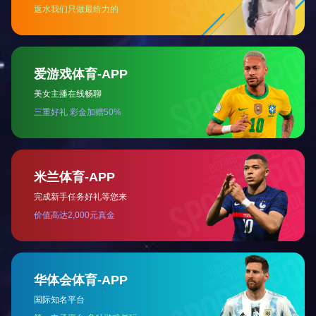
推荐产品
XCF/KYF充气机械搅拌浮选机
高效化改造浓密机
旋流器