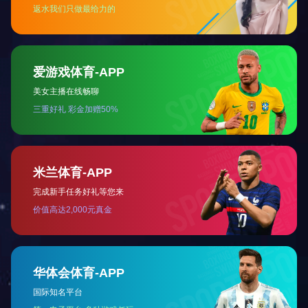
站内信息搜索 ：
球磨机
浮选机
给矿机
破碎机
浓密机
解吸电解
关于金鹏
产品中心
集团介绍
星空体育·（中国）官方网站
发展历程
破碎筛分设备
集团荣誉
磨矿分级设备
专家团队
浮选设备
企业文化
浓密设备
联系我们
炭浆厂设备