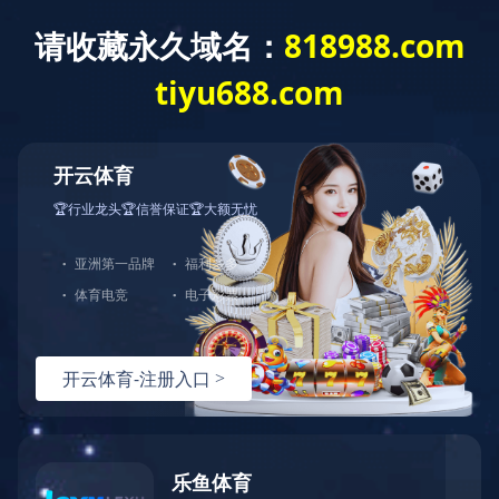
浮选机
STARSKY SPORT
关于金鹏
选矿实验室
矿山设计院
联系我们