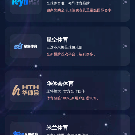

STARSKY SPORT
>
产品中心
>
磁选设备
磁选设备产品列表
磁选设备
湿式弱磁场永磁筒式磁选机
CTB系列永磁筒式磁选机